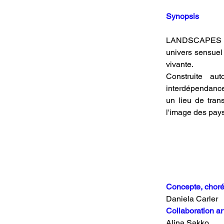
Synopsis
LANDSCAPES est
univers sensuel e
vivante. 
Construite au
interdépendanc
un lieu de trans
l'image des pay
Concepte, chorég
Daniela Carler
Collaboration art
Alina Sakko