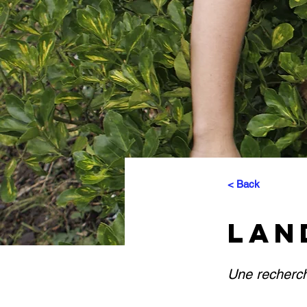
< Back
LAN
Une recherch