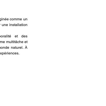
inée comme un 
 une installation 
alité et des 
 multitâche et 
onde naturel. À 
xpériences.