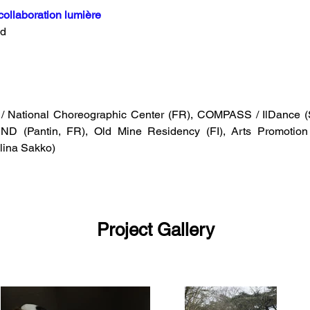
collaboration lumière
nd
s / National Choreographic Center (FR), COMPASS / IlDance (S
CND (Pantin, FR), Old Mine Residency (FI), Arts Promotion 
Alina Sakko)
Project Gallery